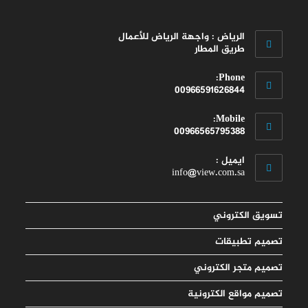
الرياض : واجهة الرياض للأعمال
طريق المطار
Phone:
00966591626844
Opens
Mobile:
in
00966565795388
your
Opens
application
ايميل :
in
Opens
info@view.com.sa
your
in
your
application
application
تسويق الكتروني
تصميم تطبيقات
تصميم متجر الكتروني
تصميم مواقع الكترونية