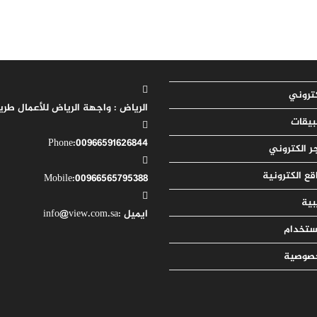
تروني
الرياض : واجهة الرياض للأعمال
طريق
يقات
Opens
Phone:
00966591626844
ر الكتروني
in
ع الكترونية
Opens
your
Mobile:
00966565795388
application
in
بية
Opens
your
ايميل :
info@view.com.sa
استخدام
application
in
your
خصوصية
application