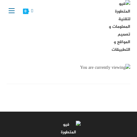
Ski
t
0
conten