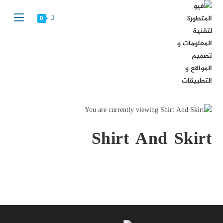
Ski
t
0
conten
Shirt And Skirt