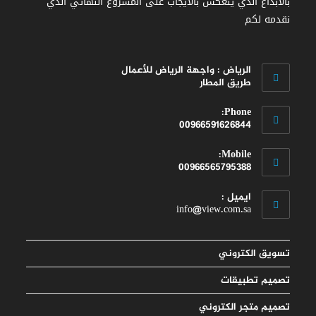
بالابداع الذي ينعكس بالايجاب على المشروع النهائي الذي
نقدمه لكم
الرياض : واجهة الرياض للأعمال
طريق المطار
Phone:
00966591626844
Opens
Mobile:
in
00966565795388
your
Opens
application
ايميل :
in
Opens
info@view.com.sa
your
in
your
application
application
تسويق الكتروني
تصميم تطبيقات
تصميم متجر الكتروني