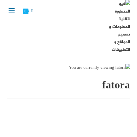
Ski
t
0
conten
fatora