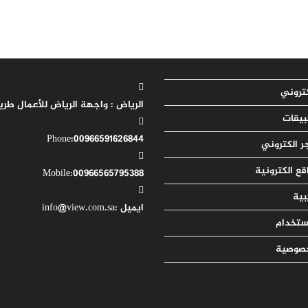
تروني
الرياض : واجهة الرياض للأعمال
طريق
يقات
Opens
Phone:
00966591626844
ر الكتروني
in
ع الكترونية
Opens
your
Mobile:
00966565795388
application
in
بية
Opens
your
ايميل :
info@view.com.sa
استخدام
application
in
your
خصوصية
application