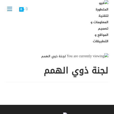
Ski
t
0
conten
لجنة ذوي الهمم