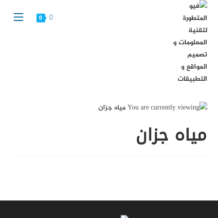
Ski
t
0
conten
مياه جزان